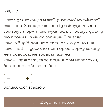
Ціна
580,00 ₴
Чохол для кокону з мʼякої, дихаючої муслінової
тканини. Захищає кокон від забруднень та
збільшує термін експлуатації, спрощує догляд
та прання і змінює зовнішній вигляд
кокону.Виріб пошито спеціально до наших
коконів. Він ідеально повторює форму кокону,
не провисає, не збивається на
коконі, вдягається за принципом наволочки,
без кнопок або застібок.
Залишилося всього 5
Додати у кошик