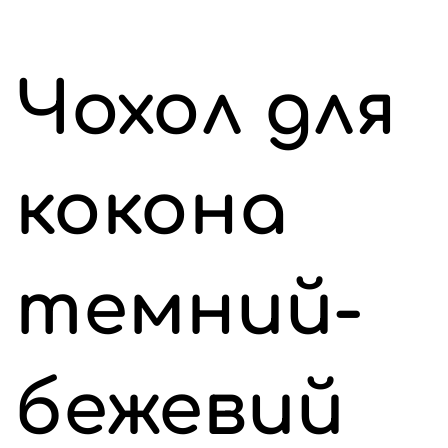
Чохол для
кокона
темний-
бежевий