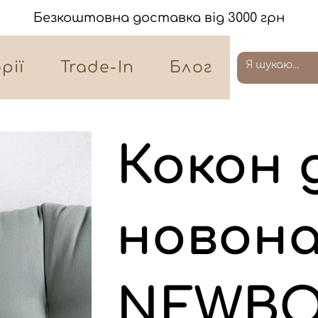
Безкоштовна доставка від 3000 грн
рії
Trade-In
Блог
Кокон 
новон
NEWBO