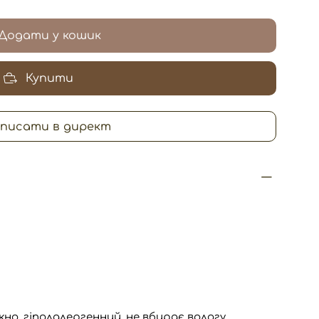
Додати у кошик
Купити
писати в директ
кно, гіполалергенний, не вбирає вологу