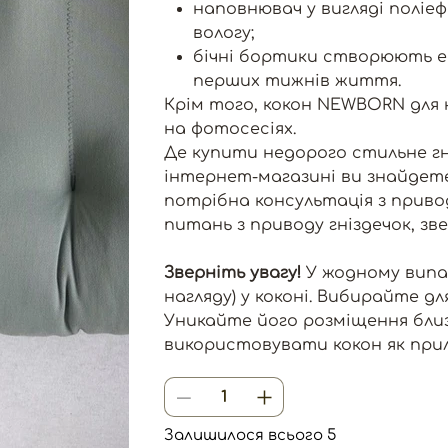
наповнювач у вигляді поліе
вологу;
бічні бортики створюють еф
перших тижнів життя.
Крім того, кокон NEWBORN для
на фотосесіях.
Де купити недорого стильне г
інтернет-магазині ви знайдет
потрібна консультація з приво
питань з приводу гніздечок, зв
Зверніть увагу!
У жодному випа
нагляду) у коконі. Вибирайте дл
Уникайте його розміщення близ
використовувати кокон як прил
Залишилося всього 5