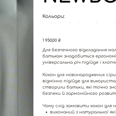
Кольори:
Ціна
1 950,00 ₴
Для безпечного відкладання ма
батькам знадобиться ергономі
універсальна річ підійде і хлопч
Кокон для новонароджених сіри
відмінно підійде для використа
створили батьки, які точно з
безпеки й гармонійного розвит
Чому слід замовити кокон для н
виконаний з натуральної які