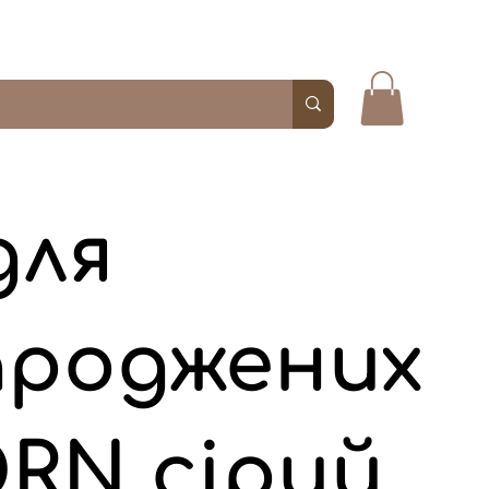
для
ароджених
RN сірий