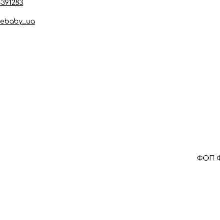
4391283
ebaby_ua
ФОП Ф