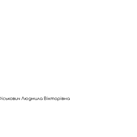
іськович Людмила Вікторівна