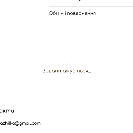
Обмін і повернення
Завантажується...
акти
kazhilka@gmail.com