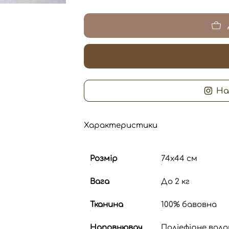
На
Характеристики
Розмір
74х44 см
Вага
До 2 кг
Тканина
100% бавовна
Наповнювач
Поліефірне воло