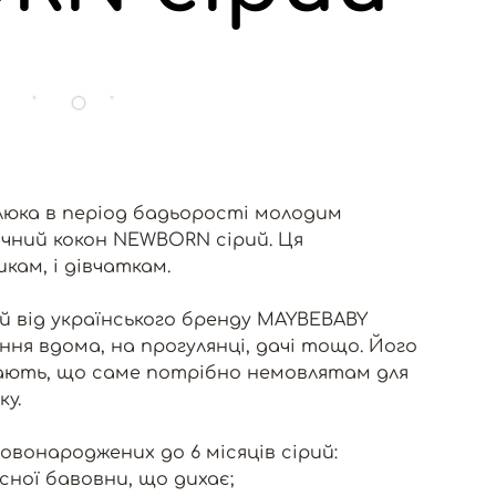
люка в період бадьорості молодим
чний кокон NEWBORN сірий. Ця
икам, і дівчаткам.
й від українського бренду MAYBEBABY
ння вдома, на прогулянці, дачі тощо. Його
нають, що саме потрібно немовлятам для
ку.
овонароджених до 6 місяців сірий:
сної бавовни, що дихає;