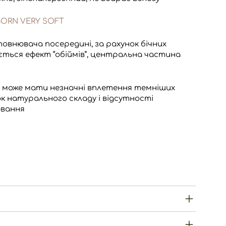
ORN VERY SOFT
повнювача посередині, за рахунок бічних
ється ефект “обіймів”, центральна частина
 може мати незначні вплетення темніших
к натурального складу і відсутності
ювання