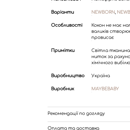
Варіанти
NEWBORN
,
NEWB
Особливості
Кокон не має на
валиків створю
провисає
Примітки
Світла тканина
ниток за рахуно
хімічного вибіл
Виробництво
Україна
Виробник
MAYBEBABY
Рекомендації по догляду
Оплата та доставка