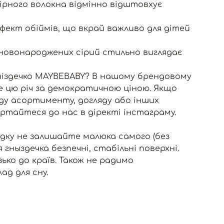
фірного волокна відмінно відштовхує
ект обіймів, що вкрай важливо для дітей
 новонароджених сірий стильно виглядає
ніздечко MAYBEBABY? В нашому брендовому
е цю річ за демократичною ціною. Якщо
ду асортименту, догляду або інших
ертайтеся до нас в діректі інстаграму.
дку не залишайте малюка самого (без
я гныздечка безпечні, стабільні поверхні.
ько до країв. Також не радимо
ад для сну.