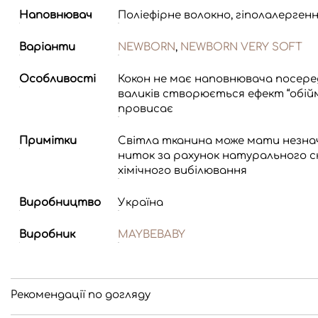
Наповнювач
Поліефірне волокно, гіполалергенн
Варіанти
NEWBORN
,
NEWBORN VERY SOFT
Особливості
Кокон не має наповнювача посеред
валиків створюється ефект “обій
провисає
Примітки
Світла тканина може мати незна
ниток за рахунок натурального ск
хімічного вибілювання
Виробництво
Україна
Виробник
MAYBEBABY
Рекомендації по догляду