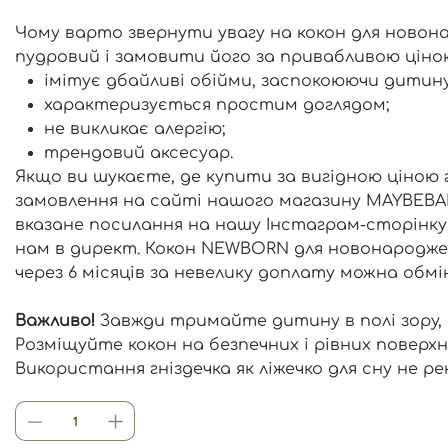
Чому варто звернути увагу на кокон для новона
пудровий і замовити його за привабливою ціно
імітує дбайливі обійми, заспокоюючи дитину
характеризується простим доглядом;
не викликає алергію;
трендовий аксесуар.
Якщо ви шукаєте, де купити за вигідною ціною 
замовлення на сайті нашого магазину MAYBEBAB
вказане посилання на нашу Інстаграм-сторінк
нам в директ. Кокон NEWBORN для новонароджен
через 6 місяців за невелику доплату можна обм
Важливо!
Завжди тримайте дитину в полі зору, к
Розміщуйте кокон на безпечних і рівних поверхн
Використання гніздечка як ліжечко для сну не р