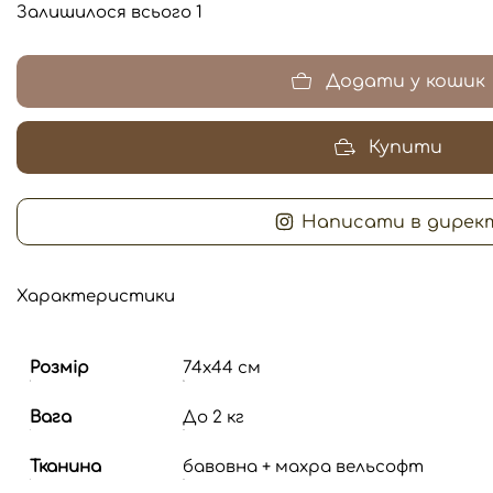
Залишилося всього 1
Додати у кошик
Купити
Написати в дирек
Характеристики
Розмір
74х44 см
Вага
До 2 кг
Тканина
бавовна + махра вельсофт