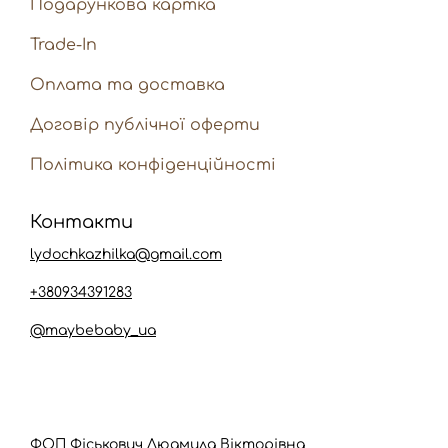
Подарункова картка
Trade-In
Оплата та доставка
Договір публічної оферти
Політика конфіденційності
Контакти
lydochkazhilka@gmail.com
+380934391283
@maybebaby_ua
ФОП Фіськович Людмила Вікторівна