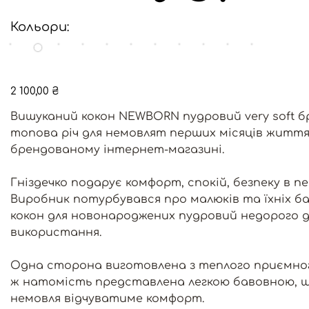
Кольори:
Ціна
2 100,00 ₴
Вишуканий кокон NEWBORN пудровий very soft б
топова річ для немовлят перших місяців життя
брендованому інтернет-магазині.
Гніздечко подарує комфорт, спокій, безпеку в п
Виробник потурбувався про малюків та їхніх б
кокон для новонароджених пудровий недорого д
використання.
Одна сторона виготовлена з теплого приємног
ж натомість представлена легкою бавовною, що д
немовля відчуватиме комфорт.