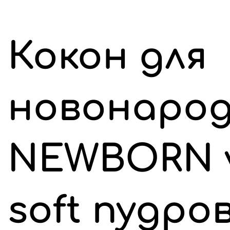
Кокон для
новонарод
NEWBORN 
soft пудро