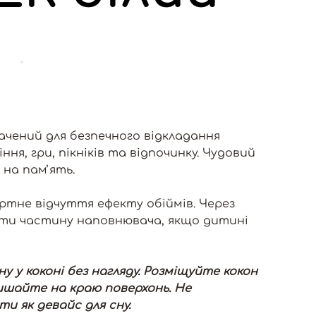
начений для безпечного відкладання
ня, гри, пікніків та відпочинку. Чудовий
на памʼять.
ртне відчуття ефекту обіймів. Через
ти частину наповнювача, якщо дитині
у коконі без нагляду. Розміщуйте кокон
лишайте на краю поверхонь. Не
 як девайс для сну.