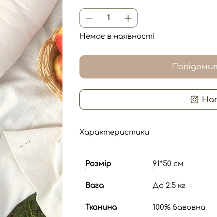
Немає в наявності
Повідомит
На
Характеристики
Розмір
91*50 см
Вага
До 2.5 кг
Тканина
100% бавовна