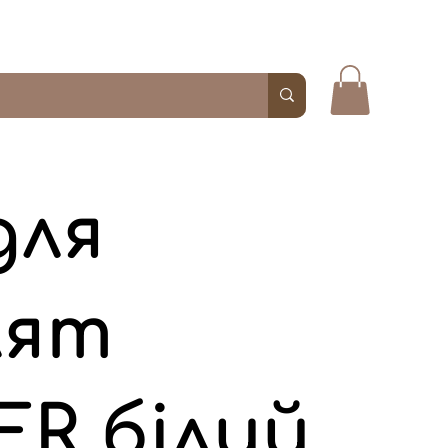
для
лят
R білий