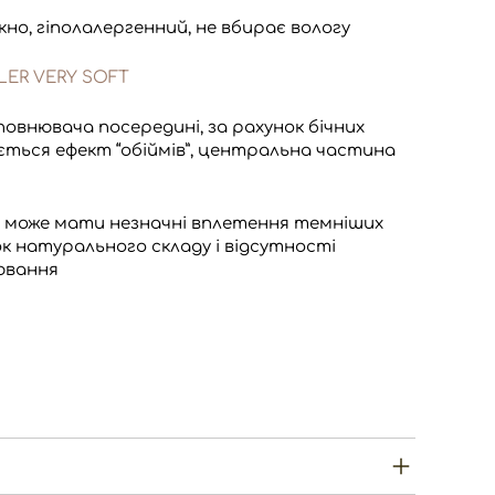
кно, гіполалергенний, не вбирає вологу
ER VERY SOFT
повнювача посередині, за рахунок бічних
ється ефект “обіймів”, центральна частина
 може мати незначні вплетення темніших
к натурального складу і відсутності
лювання