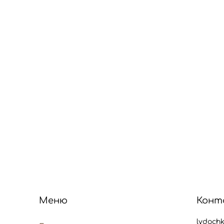
Меню
Конт
lydoch