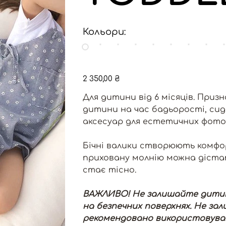
Кольори:
Ціна
2 350,00 ₴
Для дитини від 6 місяців. Приз
дитини на час бадьорості, сидін
аксесуар для естетичних фото 
Бічні валики створюють комфо
приховану молнію можна діста
стає тісно.
ВАЖЛИВО! Не залишайте дитину 
на безпечних поверхнях. Не за
рекомендовано використовувати