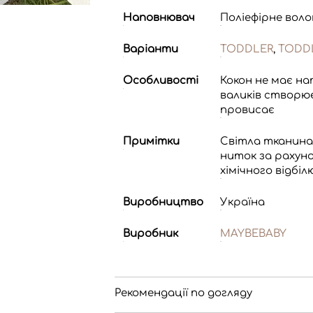
Наповнювач
Поліефірне воло
Варіанти
TODDLER
,
TODDL
Особливості
Кокон не має на
валиків створю
провисає
Примітки
Світла тканина
ниток за рахуно
хімічного відбі
Виробництво
Україна
Виробник
MAYBEBABY
Рекомендації по догляду