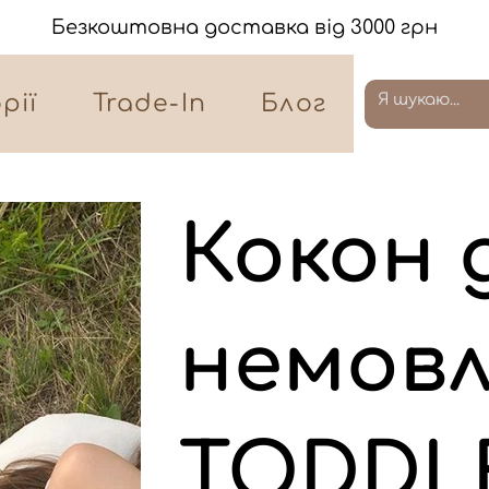
Безкоштовна доставка від 3000 грн
рії
Trade-In
Блог
Кокон 
немов
TODDLE