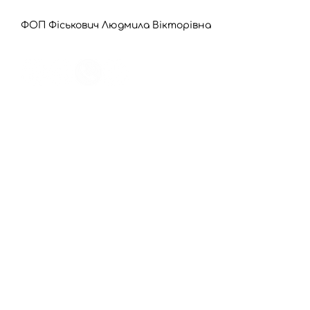
ФОП Фіськович Людмила Вікторівна