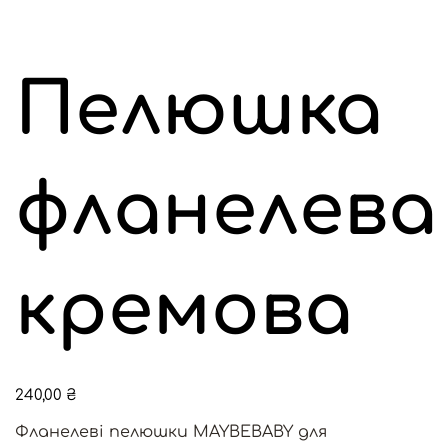
Пелюшка
фланелева
кремова
Ціна
240,00 ₴
Фланелеві пелюшки MAYBEBABY для