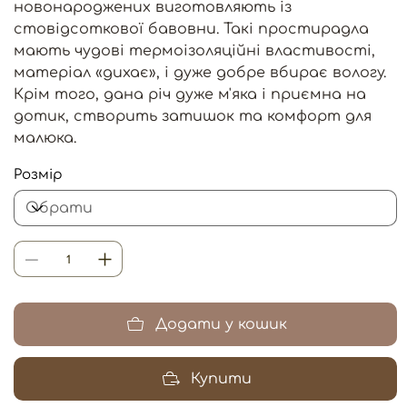
новонароджених виготовляють із
стовідсоткової бавовни. Такі простирадла
мають чудові термоізоляційні властивості,
матеріал «дихає», і дуже добре вбирає вологу.
Крім того, дана річ дуже м'яка і приємна на
дотик, створить затишок та комфорт для
малюка.
Розмір
Додати у кошик
Купити