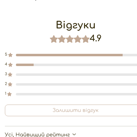
Відгуки
4.9
Оцінка: 4,9 із 5 зірочок.
5
4
3
2
1
Залишити відгук
Усі, Найвищий рейтинг