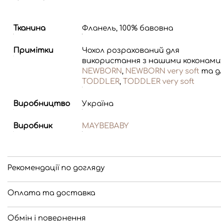
Тканина
Фланель, 100% бавовна
Примітки
Чохол розрахований для
використання з нашими коконами
NEWBORN
,
NEWBORN very soft
та д
TODDLER
,
TODDLER very soft
Виробництво
Україна
Виробник
MAYBEBABY
Рекомендації по догляду
Оплата та доставка
Обмін і повернення