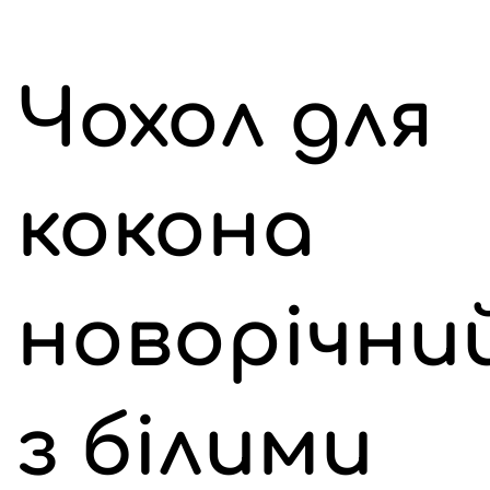
Чохол для
кокона
новорічни
з білими