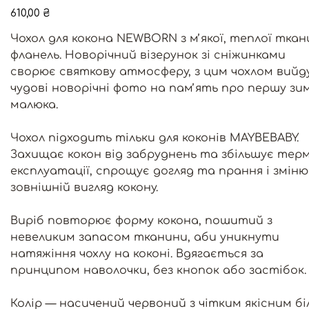
Ціна
610,00 ₴
Чохол для кокона NEWBORN з мʼякої, теплої тка
фланель. Новорічний візерунок зі сніжинками
сворює святкову атмосферу, з цим чохлом вийд
чудові новорічні фото на памʼять про першу зи
малюка.
Чохол підходить тільки для коконів MAYBEBABY.
Захищає кокон від забруднень та збільшує терм
експлуатації, спрощує догляд та прання і зміню
зовнішній вигляд кокону.
Виріб повторює форму кокона, пошитий з
невеликим запасом тканини, аби уникнути
натяжіння чохлу на коконі. Вдягається за
принципом наволочки, без кнопок або застібок.
Колір — насичений червоний з чітким якісним б