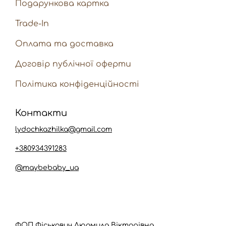
Подарункова картка
Trade-In
Оплата та доставка
Договір публічної оферти
Політика конфіденційності
Контакти
lydochkazhilka@gmail.com
+380934391283
@maybebaby_ua
ФОП Фіськович Людмила Вікторівна