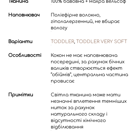
Тканина
100% бавовна + махра вельсоф
Наповнювач
Поліефірне волокно,
гіполалергенний, не вбирає
вологу
Варіанти
TODDLER
,
TODDLER VERY SOFT
Особливості
Кокон не має наповнювача
посередині, за рахунок бічних
валиків створюється ефект
“обіймів”, центральна частина
провисає
Примітки
Світла тканина може мати
незначні вплетення темніших
ниток за рахунок
натурального складу і
відсутності хімічного
відбілювання