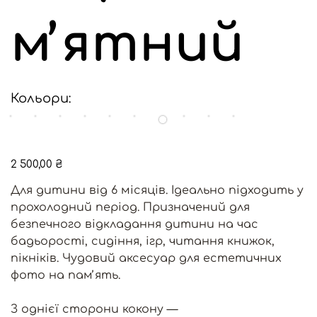
мʼятний
Кольори:
Ціна
2 500,00 ₴
Для дитини від 6 місяців. Ідеально підходить у
прохолодний період. Призначений для
безпечного відкладання дитини на час
бадьорості, сидіння, ігр, читання книжок,
пікніків. Чудовий аксесуар для естетичних
фото на памʼять.
З однієї сторони кокону —