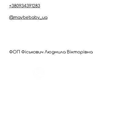
+380934391283
@maybebaby_ua
ФОП Фіськович Людмила Вікторівна